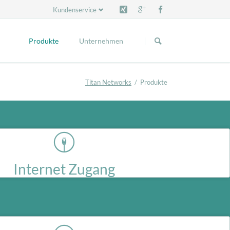
Kundenservice
Navigation
Navigation
überspringen
überspringen
Produkte
Unternehmen
Verfügbarkeitsprüfung
Kontakt
Titan Networks
Produkte
Titan Access Service
IPv4 & IPv6 Services / VPN
Cloud-Server
e-Mail Service
Internet Zugang
Webhosting
Internet Access für Endverbraucher bundesweit.
IT-Services & Consulting