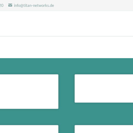
20
info@titan-networks.de
FTTH Glasfaser
nkfurt können wir einzelne
ude unabhängig anbinden.