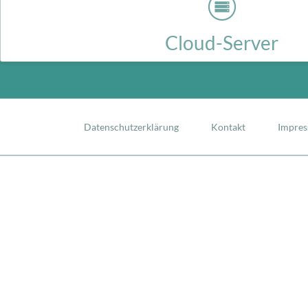
Virtueller Server, reale Vorteile - Der günstige Einstieg in die 
Navigation
überspringen
Datenschutzerklärung
Kontakt
Impre