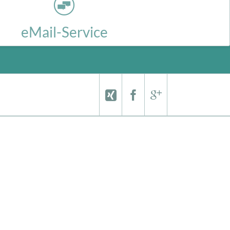
eMail-Service
er eigenen Wunschdomain mit dem in Deutschland betriebenen Titan
Network Mailsystem.