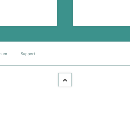
Cloud-Server
Serverwelt für alle, die mehr
Ein Postfach auf Ihr
wollen als Webhosting.
ssum
Support