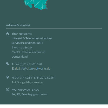
Adresse & Kontakt
Titan Networks
Internet & Telecommunications
Service Providing GmbH
Bleichstraße 1 A
65719 Hofheim am Taunus
Deutschland
T:
+49 (0)6122. 520 520
N:
50º 3' 47.284" E: 8º 22' 23.028"
Auf Google Maps ansehen
MO-FR:
09:00–17:00
SA, SO, Feiertag:
geschlossen