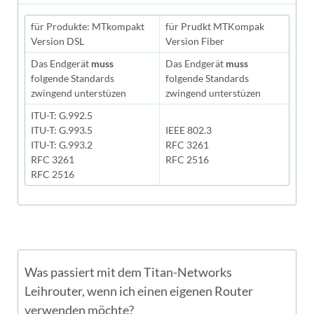
für Produkte: MTkompakt
für Prudkt MTKompak
Version DSL
Version Fiber
Das Endgerät
muss
Das Endgerät
muss
folgende Standards
folgende Standards
zwingend unterstüzen
zwingend unterstüzen
ITU-T: G.992.5
ITU-T: G.993.5
IEEE 802.3
ITU-T: G.993.2
RFC 3261
RFC 3261
RFC 2516
RFC 2516
Was passiert mit dem Titan-Networks
Leihrouter, wenn ich einen eigenen Router
verwenden möchte?